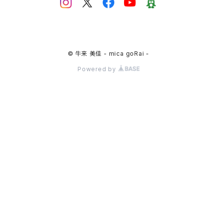
© 牛来 美佳 - mica goRai -
Powered by