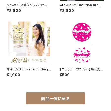
New!! 牛来美佳グッズ202
4th Album 「Intuition life ～
6'「エコバッグ」
Best Album vol.1～」
¥2,800
¥2,800
マキシングル「Never Ending L
【ステッカー2枚セット】牛来美佳
ove」
グッズ -HISTORY-
¥1,000
¥500
商品一覧に戻る