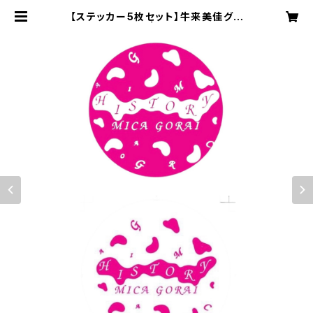
【ステッカー5枚セット】牛来美佳グッ
ズ -HISTORY- | 牛来 美佳 - mica
goRai -